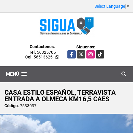
Select Language
▼
Contáctenos:
Síguenos:
Tel.
56325705
Facebook
X
Instagram
TikTok
Cel.
56513625
-
MENÚ
CASA ESTILO ESPAÑOL, TERRAVISTA
ENTRADA A OLMECA KM16,5 CAES
Código.
7533037