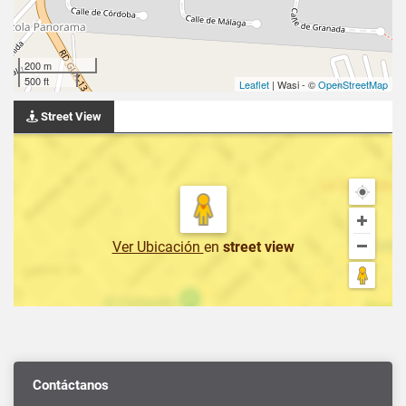
200 m
500 ft
Leaflet
| Wasi - ©
OpenStreetMap
Street View
Ver Ubicación
en
street view
Contáctanos