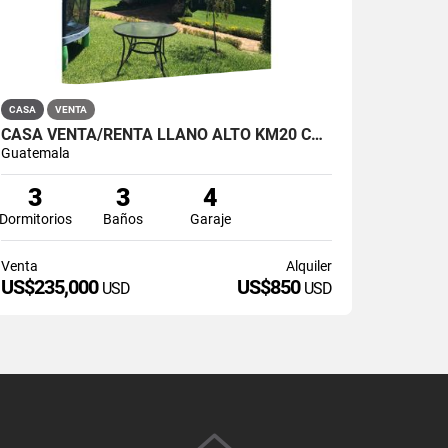
CASA
VENTA
CASA VENTA/RENTA LLANO ALTO KM20 CES (+1)
Guatemala
3
3
4
Dormitorios
Baños
Garaje
Venta
Alquiler
US$235,000
US$850
USD
USD