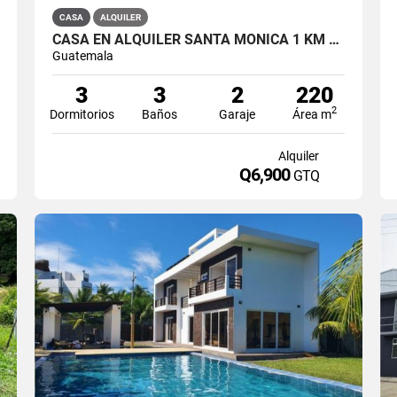
CASA
ALQUILER
CASA EN ALQUILER SANTA MÓNICA 1 KM 16.5 CARRETERA A OLMECA
Guatemala
3
3
2
220
2
Dormitorios
Baños
Garaje
Área m
Alquiler
Q6,900
GTQ