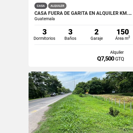
CASA
ALQUILER
CASA FUERA DE GARITA EN ALQUILER KM.15.8 CARRETERA A EL SALVADOR
Guatemala
3
3
2
150
2
Dormitorios
Baños
Garaje
Área m
Alquiler
Q7,500
GTQ