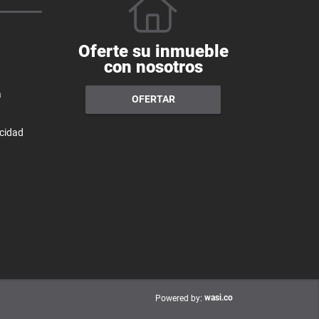
Oferte su inmueble
con nosotros
a
OFERTAR
acidad
wasi.co
Powered by: