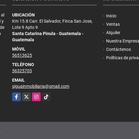
 al
UBICACIÓN
Inicio
 y
Km 15.8 Carr. El Salvador, Finca San Jose,
Ventas
 de
Lote 9 Apto 9
Alquiler
n
Santa Catarina Pinula - Guatemala -
Guatemala
Nuestra Empres
MÓVIL
Contáctenos
56513625
Políticas de priv
TELÉFONO
56325705
EMAIL
siguainmobiliaria@gmail.com
Facebook
X
Instagram
TikTok
.