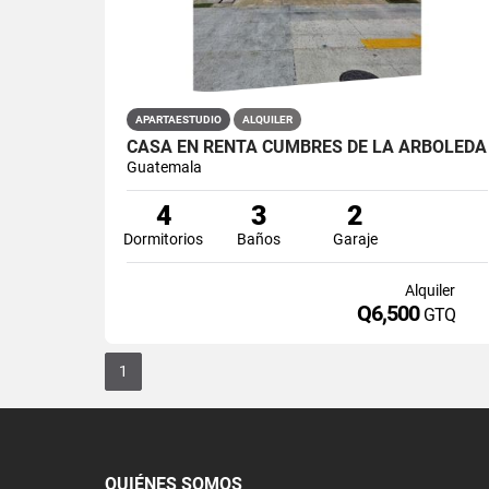
APARTAESTUDIO
ALQUILER
CASA EN RENTA CUMBRES DE LA ARBOLEDA
Guatemala
4
3
2
Dormitorios
Baños
Garaje
Alquiler
Q6,500
GTQ
1
QUIÉNES SOMOS