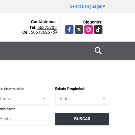
Select Language
▼
Contáctenos:
Síguenos:
Tel.
56325705
Facebook
X
Instagram
TikTok
Cel.
56513625
-
po de inmueble:
Estado Propiedad:
Todos
Todos
ecio hasta:
BUSCAR