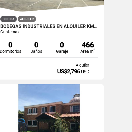
BODEGA
ALQUILER
BODEGAS INDUSTRIALES EN ALQUILER KM 22 CARRETERA A EL SALVADOR.
Guatemala
0
0
0
466
2
Dormitorios
Baños
Garaje
Área m
Alquiler
US$2,796
USD