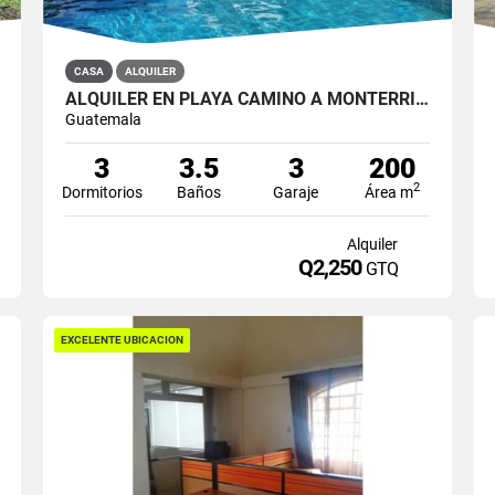
CASA
ALQUILER
ALQUILER EN PLAYA CAMINO A MONTERRICO KM 138.7
Guatemala
3
3.5
3
200
2
Dormitorios
Baños
Garaje
Área m
Alquiler
Q2,250
GTQ
EXCELENTE UBICACION