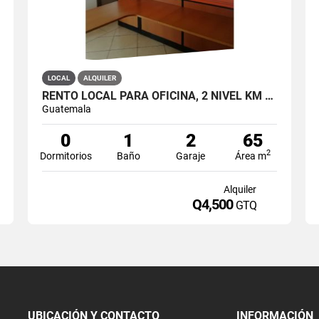
LOCAL
ALQUILER
RENTO LOCAL PARA OFICINA, 2 NIVEL KM 16.1 CES
Guatemala
0
1
2
65
2
Dormitorios
Baño
Garaje
Área m
Alquiler
Q4,500
GTQ
UBICACIÓN Y CONTACTO
INFORMACIÓN