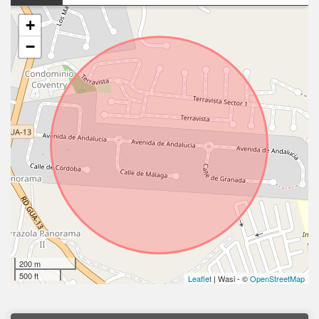
+
−
200 m
500 ft
Leaflet
| Wasi - ©
OpenStreetMap