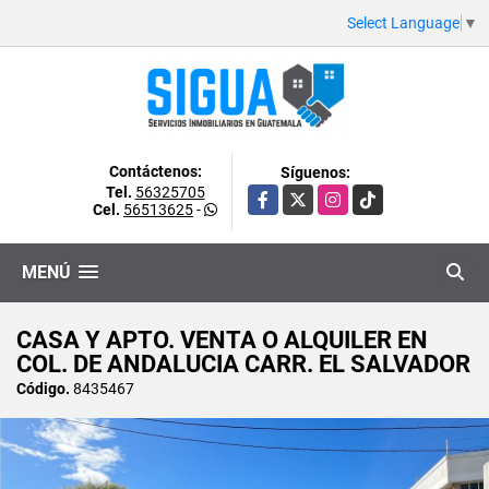
Select Language
▼
Contáctenos:
Síguenos:
Tel.
56325705
Facebook
X
Instagram
TikTok
Cel.
56513625
-
MENÚ
CASA Y APTO. VENTA O ALQUILER EN
COL. DE ANDALUCIA CARR. EL SALVADOR
Código.
8435467