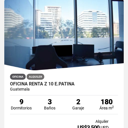
OFICINA
ALQUILER
OFICINA RENTA Z 10 E.PATINA
Guatemala
9
3
2
180
2
Dormitorios
Baños
Garaje
Área m
Alquiler
US$3,500
USD