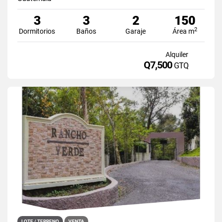
3
3
2
150
2
Dormitorios
Baños
Garaje
Área m
Alquiler
Q7,500
GTQ
LOTE / TERRENO
VENTA