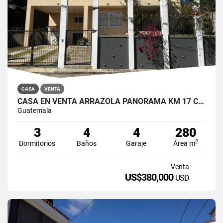
CASA
VENTA
CASA EN VENTA ARRAZOLA PANORAMA KM 17 CARRETERA A OLMECA
Guatemala
3
4
4
280
2
Dormitorios
Baños
Garaje
Área m
Venta
US$380,000
USD