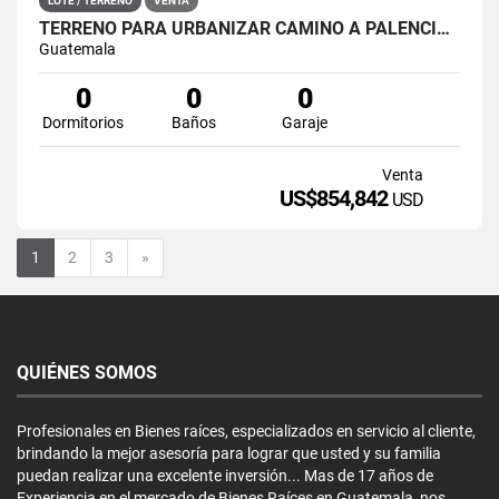
LOTE / TERRENO
VENTA
TERRENO PARA URBANIZAR CAMINO A PALENCIA SAN JOSÉ PINULA
Guatemala
0
0
0
Dormitorios
Baños
Garaje
Venta
US$854,842
USD
Siguiente
1
2
3
»
QUIÉNES SOMOS
Profesionales en Bienes raíces, especializados en servicio al cliente,
brindando la mejor asesoría para lograr que usted y su familia
puedan realizar una excelente inversión... Mas de 17 años de
Experiencia en el mercado de Bienes Raíces en Guatemala, nos