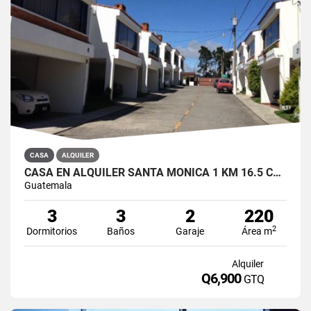
CASA
ALQUILER
CASA EN ALQUILER SANTA MÓNICA 1 KM 16.5 CARRETERA A OLMECA
Guatemala
3
3
2
220
2
Dormitorios
Baños
Garaje
Área m
Alquiler
Q6,900
GTQ