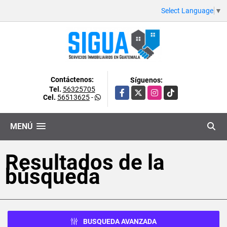
Select Language
▼
Contáctenos:
Síguenos:
Tel.
56325705
Facebook
X
Instagram
TikTok
Cel.
56513625
-
MENÚ
Resultados de la
búsqueda
BUSQUEDA AVANZADA