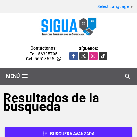
Select Language
▼
Contáctenos:
Síguenos:
Tel.
56325705
Facebook
X
Instagram
TikTok
Cel.
56513625
-
MENÚ
Resultados de la
búsqueda
BUSQUEDA AVANZADA