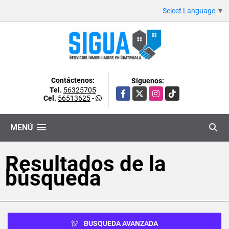
Select Language
▼
Contáctenos:
Síguenos:
Tel.
56325705
Facebook
X
Instagram
TikTok
Cel.
56513625
-
MENÚ
Resultados de la
búsqueda
BUSQUEDA AVANZADA