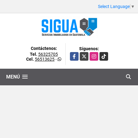
Select Language
▼
Contáctenos:
Síguenos:
Tel.
56325705
Facebook
X
Instagram
TikTok
Cel.
56513625
-
MENÚ