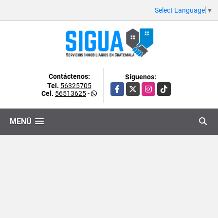
Select Language
▼
Contáctenos:
Síguenos:
Tel.
56325705
Facebook
X
Instagram
TikTok
Cel.
56513625
-
MENÚ